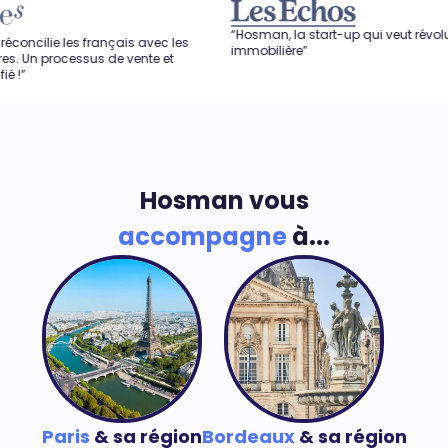
“Hosman, la start-up qui veut révolutionner l'agen
rançais avec les
immobilière”
s de vente et
Hosman vous
accompagne
à...
Paris
& sa région
Bordeaux
& sa région