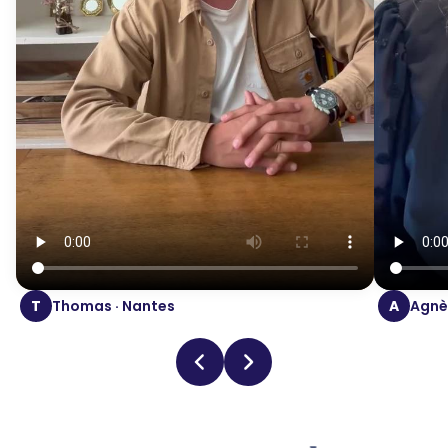
T
Thomas · Nantes
A
Agnès