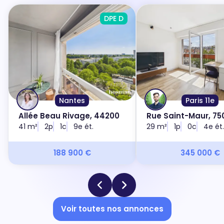
DPE D
Nantes
Paris 11e
Allée Beau Rivage, 44200
Rue Saint-Maur, 750
41 m²
2p
1c
9e ét.
29 m²
1p
0c
4e ét.
188 900 €
345 000 €
Voir toutes nos annonces