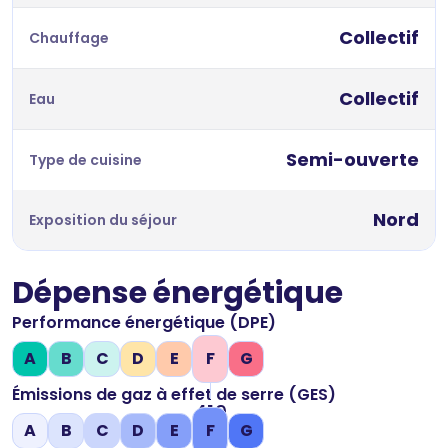
Collectif
Chauffage
Collectif
Eau
Semi-ouverte
Type de cuisine
Nord
Exposition du séjour
Dépense énergétique
Performance énergétique (DPE)
A
B
C
D
E
F
G
Émissions de gaz à effet de serre (GES)
419
A
B
C
D
E
F
G
kWh/m2 par an