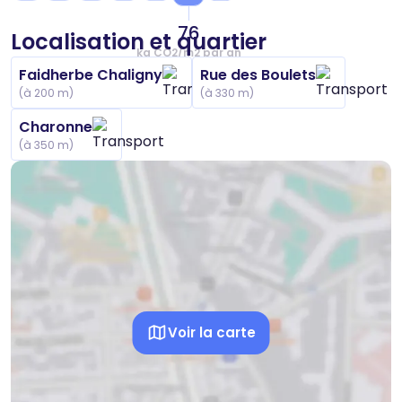
76
Localisation et quartier
kg CO2/m2 par an
Faidherbe Chaligny
Rue des Boulets
(à 200 m)
(à 330 m)
Charonne
(à 350 m)
Voir la carte