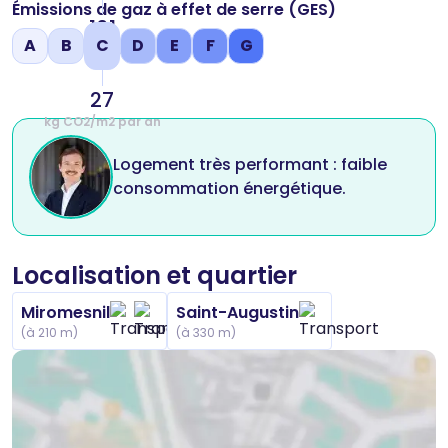
Émissions de gaz à effet de serre (GES)
161
A
B
C
D
E
F
G
kWh/m2 par an
27
kg CO2/m2 par an
Logement très performant : faible
consommation énergétique.
Localisation et quartier
Miromesnil
Saint-Augustin
(à 210 m)
(à 330 m)