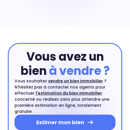
Prix maison Centre Haut : 3 285 € Acheter une maison
nécessite souvent de payer un prix au m² plus élevé
que celui d'un appartement situé dans le même
quartier. Une maison en centre-ville ou proche d'un
centre ville est un type de bien très recherché par les
acheteurs.
Vous avez un
bien
à vendre ?
Vous souhaitez
vendre un bien immobilier
?
N'hésitez pas à contacter nos agents pour
effectuer
l'estimation du bien immobilier
concerné ou réalisez sans plus attendre une
première estimation en ligne, totalement
gratuite.
Estimer mon bien