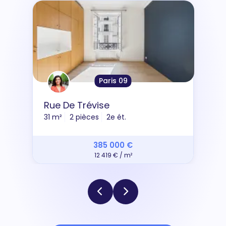
Paris 09
Rue De Trévise
31 m²
2 pièces
2e ét.
385 000 €
12 419 € / m²