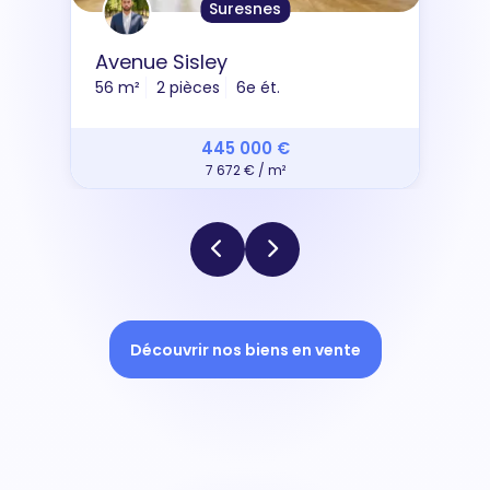
Suresnes
Avenue Sisley
56 m²
2 pièces
6e ét.
445 000 €
7 672 € / m²
Découvrir nos biens en vente