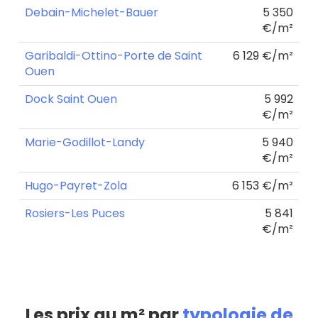
Debain-Michelet-Bauer
5 350
€/m²
Garibaldi-Ottino-Porte de Saint
6 129 €/m²
Ouen
Dock Saint Ouen
5 992
€/m²
Marie-Godillot-Landy
5 940
€/m²
Hugo-Payret-Zola
6 153 €/m²
Rosiers-Les Puces
5 841
€/m²
Les prix au m² par
typologie de