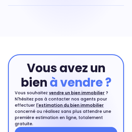
Pour obtenir la valeur de votre appartement situé dans
le quartier de Vieux Saint Ouen à Saint-Ouen-sur-Seine
vous pouvez commencer par réaliser une estimation
en ligne qui prend en compte les critères principaux de
votre appartement. Ensuite, vous pourrez compléter
cette première estimation par une estimation à
domicile par un agent immobilier. Ce rendez-vous est
gratuit et sans engagement.
Estimer mon bien
Vous avez un
bien
à vendre ?
Vous souhaitez
vendre un bien immobilier
?
N'hésitez pas à contacter nos agents pour
effectuer
l'estimation du bien immobilier
concerné ou réalisez sans plus attendre une
première estimation en ligne, totalement
gratuite.