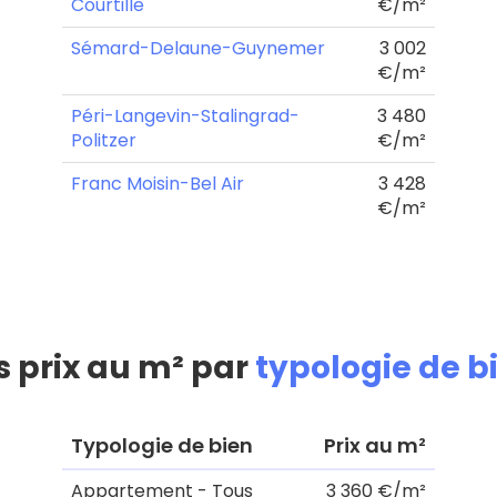
Courtille
€/m²
Sémard-Delaune-Guynemer
3 002
€/m²
Péri-Langevin-Stalingrad-
3 480
Politzer
€/m²
Franc Moisin-Bel Air
3 428
€/m²
s prix au m² par
typologie de b
Typologie de bien
Prix au m²
Appartement - Tous
3 360 €/m²