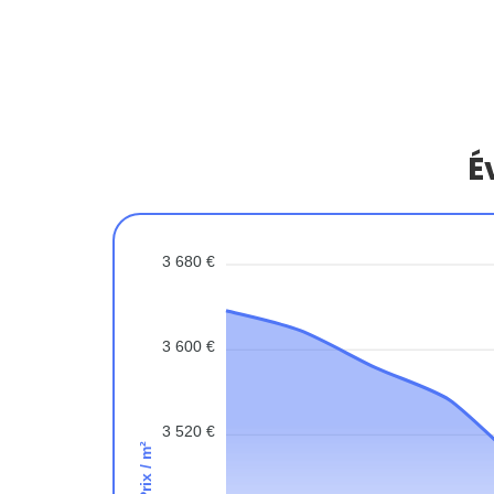
É
3 680 €
3 600 €
3 520 €
Prix / m²