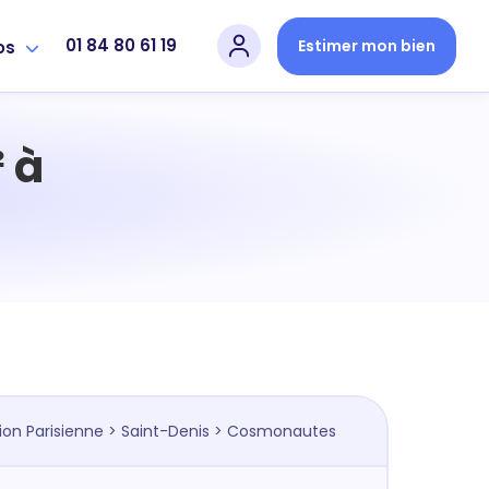
01 84 80 61 19
Estimer mon bien
os
 à
ion Parisienne
>
Saint-Denis
> Cosmonautes