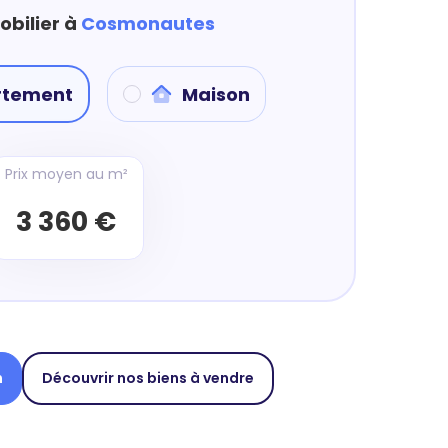
obilier à
Cosmonautes
rtement
Maison
Prix moyen au m²
3 360 €
n
Découvrir nos biens à vendre