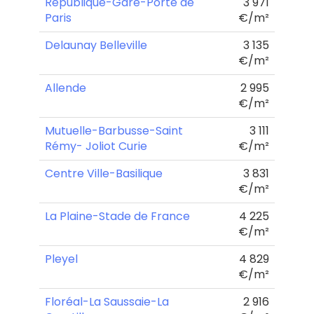
République-Gare-Porte de
3 971
Paris
€/m²
Delaunay Belleville
3 135
€/m²
Allende
2 995
€/m²
Mutuelle-Barbusse-Saint
3 111
Rémy- Joliot Curie
€/m²
Centre Ville-Basilique
3 831
€/m²
La Plaine-Stade de France
4 225
€/m²
Pleyel
4 829
€/m²
Floréal-La Saussaie-La
2 916