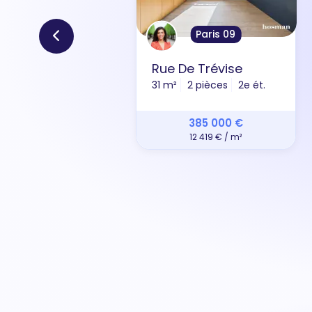
Paris 09
Rue De Trévise
31 m²
2 pièces
2e ét.
385 000 €
12 419 € / m²