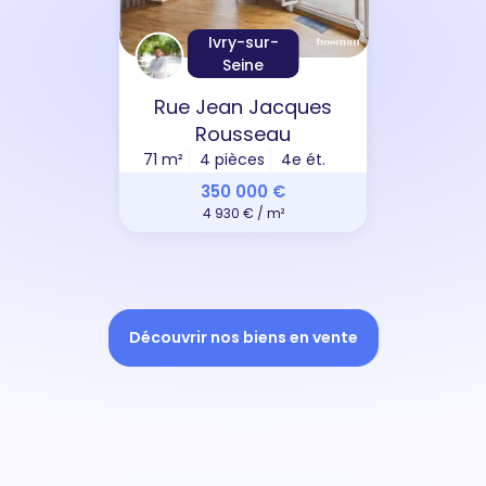
Ivry-sur-
Seine
Rue Jean Jacques
Rousseau
71 m²
4 pièces
4e ét.
350 000 €
4 930 € / m²
Découvrir nos biens en vente