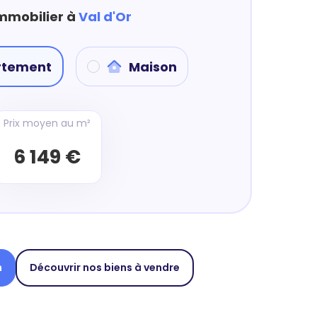
immobilier à
Val d'Or
rtement
Maison
Prix moyen au m²
6 149 €
n
Découvrir nos biens à vendre