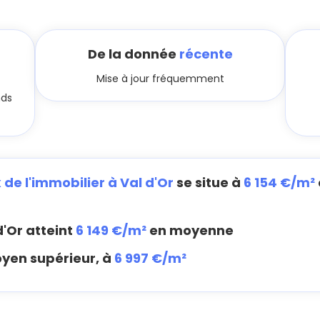
De la donnée
récente
Mise à jour fréquemment
nds
x de l'immobilier à Val d'Or
se situe à
6 154 €/m²
d'Or atteint
6 149 €/m²
en moyenne
oyen supérieur, à
6 997 €/m²