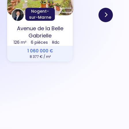
Nogent-
sur-Marne
Avenue de la Belle
All
Gabrielle
126 m²
6 pièces
Rdc
69 m
1 060 000 €
8 377 € / m²