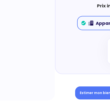
Prix 
Appa
Estimer mon bie