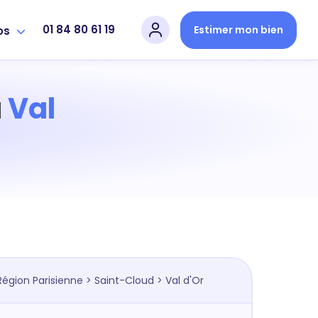
01 84 80 61 19
Estimer mon bien
os
à
Val
Région Parisienne
>
Saint-Cloud
> Val d'Or