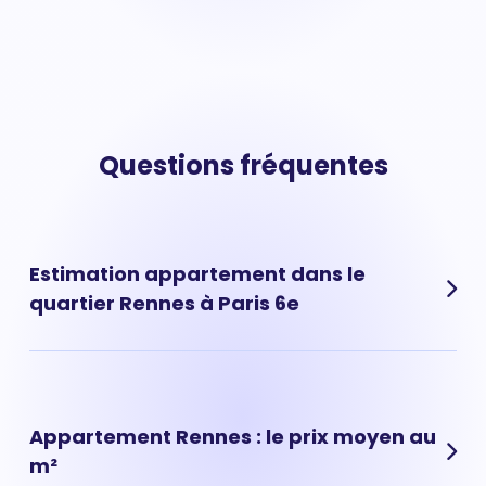
Questions fréquentes
Estimation appartement dans le
quartier Rennes à Paris 6e
Les prix au m² moyen vous donnent une tendance de
marché mais ne permettent pas calculer avec
précision la vraie valeur de votre appartement situé à
Appartement Rennes : le prix moyen au
Rennes, (Paris 6e). Pour savoir combien vaut
m²
appartement vous pouvez réaliser une estimation en