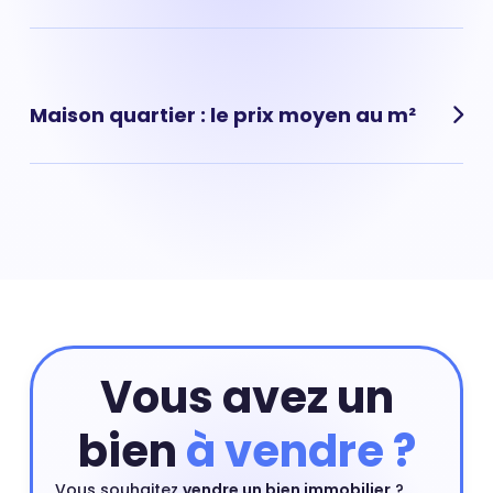
ligne ou prendre rendez-vous avec un de nos agents
immobiliers.
Estimer mon bien
Rennes, (Paris 6e) : prix moyen pour un appartement :
13 894 € au m²
Maison quartier : le prix moyen au m²
Rennes, (Paris 6e) : prix moyen pour une maison : 12 266
€ au m²
Vous avez un
bien
à vendre ?
Vous souhaitez
vendre un bien immobilier
?