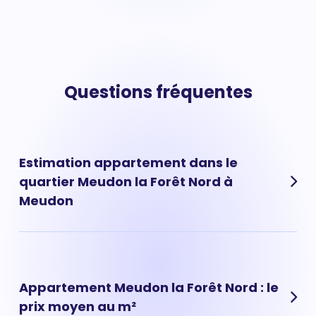
Questions fréquentes
Estimation appartement dans le
quartier Meudon la Forêt Nord à
Meudon
Les prix au m² moyen vous donnent une tendance de
marché mais ne permettent pas calculer avec
précision la vraie valeur de votre appartement situé à
Appartement Meudon la Forêt Nord : le
Meudon la Forêt Nord, (Meudon). Pour savoir combien
prix moyen au m²
vaut appartement vous pouvez réaliser une estimation