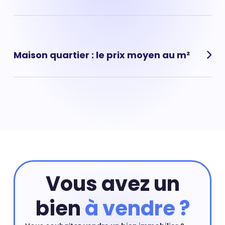
en ligne ou prendre rendez-vous avec un de nos agents
immobiliers.
Estimer mon bien
Meudon la Forêt Nord, (Meudon) : prix moyen pour un
appartement : 3 821 € au m²
Maison quartier : le prix moyen au m²
Meudon la Forêt Nord, (Meudon) : prix moyen pour une
maison : 5 382 € au m²
Vous avez un
bien
à vendre ?