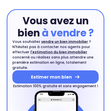
estimation en ligne et compléter si besoin cette
estimation par un rendez-vous avec l'un de nos agents
du quartier.
Estimer mon bien
Vous avez un
bien
à vendre ?
Vous souhaitez
vendre un bien immobilier
?
N'hésitez pas à contacter nos agents pour
effectuer
l'estimation du bien immobilier
concerné ou réalisez sans plus attendre une
première estimation en ligne, totalement
gratuite.
Estimer mon bien
Estimation 100% gratuite et sans engagement !