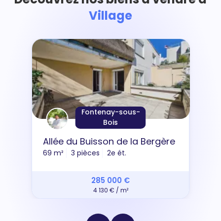
Village
Fontenay-sous-
Bois
Allée du Buisson de la Bergère
69 m²
3 pièces
2e ét.
285 000 €
4 130 € / m²