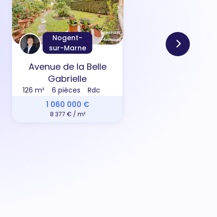
Nogent-
sur-Marne
Avenue de la Belle
All
Gabrielle
126 m²
6 pièces
Rdc
69 m
1 060 000 €
8 377 € / m²