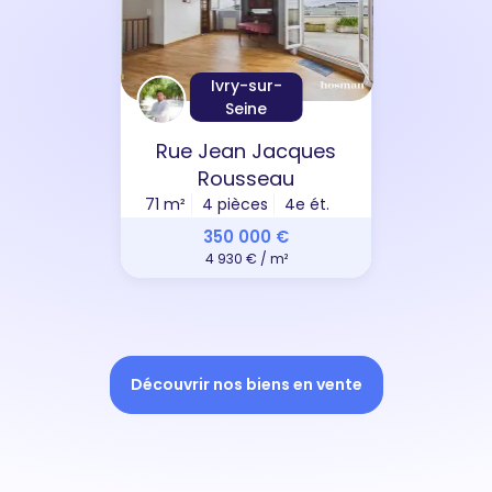
Ivry-sur-
Seine
Rue Jean Jacques
Rousseau
71 m²
4 pièces
4e ét.
350 000 €
4 930 € / m²
Découvrir nos biens en vente