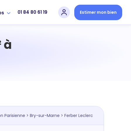
01 84 80 61 19
Estimer mon bien
os
 à
n Parisienne
>
Bry-sur-Marne
> Ferber Leclerc