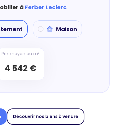
obilier à
Ferber Leclerc
rtement
Maison
Prix moyen au m²
4 542 €
n
Découvrir nos biens à vendre