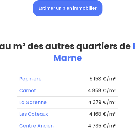
Estimer un bien immobilier
 au m² des autres quartiers de
Marne
Pepiniere
5 158 €/m²
Carnot
4 858 €/m²
La Garenne
4 379 €/m²
Les Coteaux
4 168 €/m²
Centre Ancien
4 735 €/m²