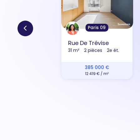
Paris 09
Rue De Trévise
31 m²
2 pièces
2e ét.
385 000 €
12 419 € / m²