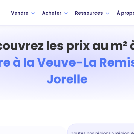
Vendre
Acheter
Ressources
À prop
ouvrez les prix au m²
e à la Veuve-La Remi
Jorelle
Toutes nos régions
>
Région P