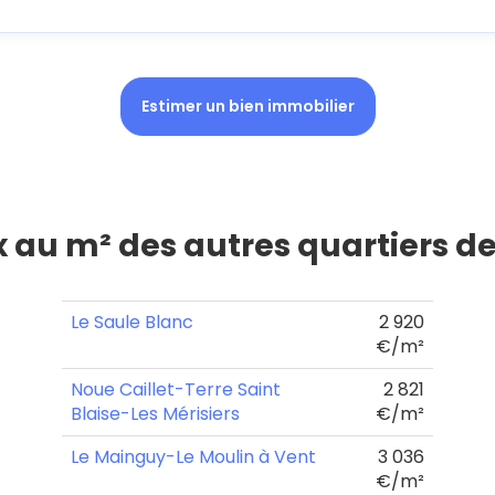
Estimer un bien immobilier
ix au m² des autres quartiers d
Le Saule Blanc
2 920
€/m²
Noue Caillet-Terre Saint
2 821
Blaise-Les Mérisiers
€/m²
Le Mainguy-Le Moulin à Vent
3 036
€/m²