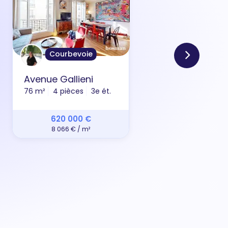
Courbevoie
Avenue Gallieni
All
76 m²
4 pièces
3e ét.
69 m
620 000 €
8 066 € / m²