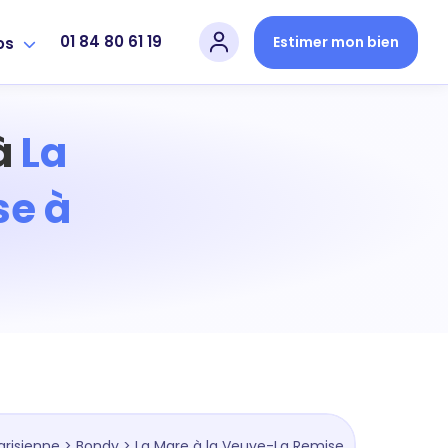
01 84 80 61 19
Estimer mon bien
os
 à
La
se à
arisienne
>
Bondy
> La Mare à la Veuve-La Remise