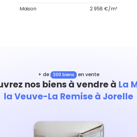
Maison
2 958 €/m²
+ de
en vente
300 biens
vrez nos biens à vendre à
La 
la Veuve-La Remise à Jorelle