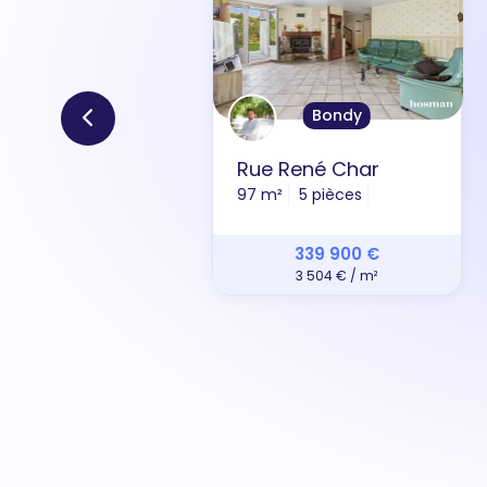
Bondy
Rue René Char
97 m²
5 pièces
339 900 €
3 504 € / m²