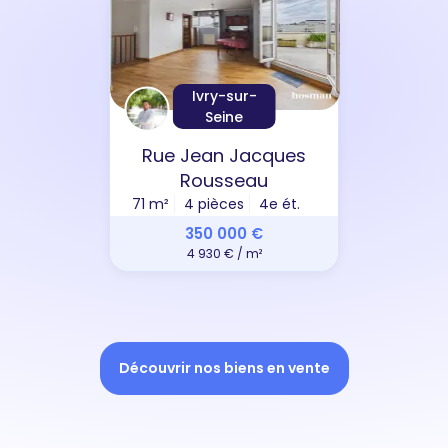
Ivry-sur-
Seine
Rue Jean Jacques
Rousseau
71 m²
4 pièces
4e ét.
350 000 €
4 930 € / m²
Découvrir nos biens en vente