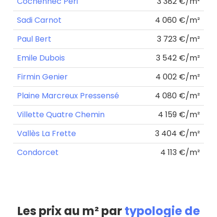
Cochennec Péri
3 382 €/m²
Sadi Carnot
4 060 €/m²
Paul Bert
3 723 €/m²
Emile Dubois
3 542 €/m²
Firmin Genier
4 002 €/m²
Plaine Marcreux Pressensé
4 080 €/m²
Villette Quatre Chemin
4 159 €/m²
Vallès La Frette
3 404 €/m²
Condorcet
4 113 €/m²
Les prix au m² par
typologie de