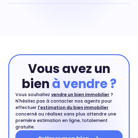
Le prix d'un appartement dépend de nombreux critères
dont les premiers sont sa localisation précise dans le
quartier de quartier, sa surface ou encore son numéro
d'étage. Pour connaître la valeur précise de votre
appartement vous pouvez commencer par une
estimation en ligne et compléter si besoin cette
estimation par un rendez-vous avec l'un de nos agents
du quartier.
Estimer mon bien
Vous avez un
bien
à vendre ?
Vous souhaitez
vendre un bien immobilier
?
N'hésitez pas à contacter nos agents pour
effectuer
l'estimation du bien immobilier
concerné ou réalisez sans plus attendre une
première estimation en ligne, totalement
gratuite.