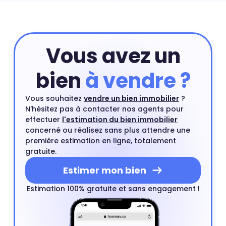
appartement vous pouvez commencer par une
estimation en ligne et compléter si besoin cette
estimation par un rendez-vous avec l'un de nos agents
du quartier.
Estimer mon bien
Vous avez un
bien
à vendre ?
Vous souhaitez
vendre un bien immobilier
?
N'hésitez pas à contacter nos agents pour
effectuer
l'estimation du bien immobilier
concerné ou réalisez sans plus attendre une
première estimation en ligne, totalement
gratuite.
Estimer mon bien
Estimation 100% gratuite et sans engagement !