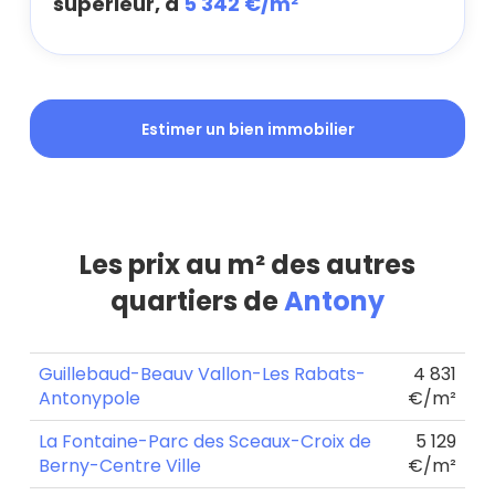
supérieur, à
5 342 €/m²
Estimer un bien immobilier
Les prix au m² des autres
quartiers de
Antony
Guillebaud-Beauv Vallon-Les Rabats-
4 831
Antonypole
€/m²
La Fontaine-Parc des Sceaux-Croix de
5 129
Berny-Centre Ville
€/m²