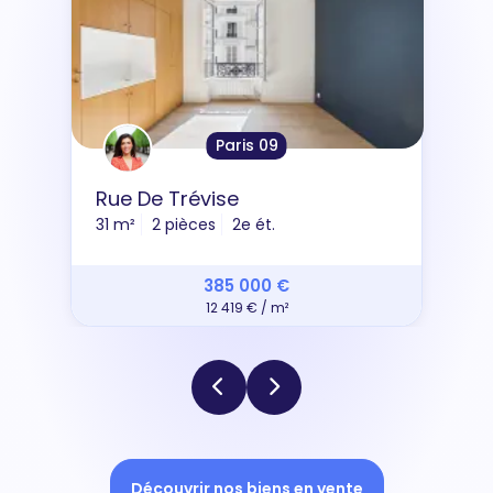
Paris 09
Rue De Trévise
31 m²
2 pièces
2e ét.
385 000 €
12 419 € / m²
Découvrir nos biens en vente