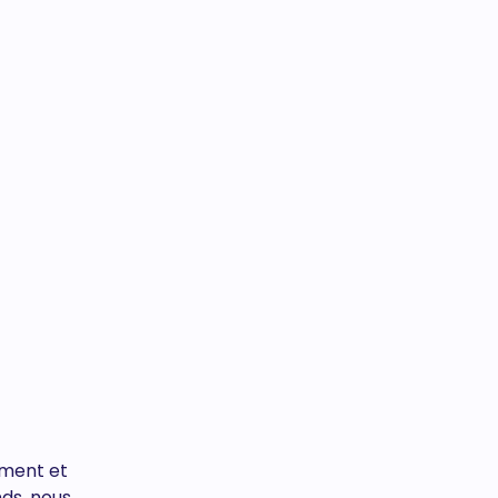
ement et
nds, nous