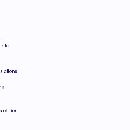
s
r la
s allons
an
s et des