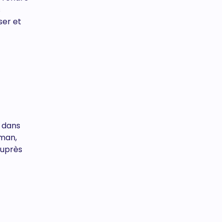
s
ser et
n dans
sman,
auprès