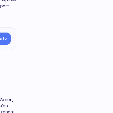
yper-
erte
 Green,
u'en
e rendre