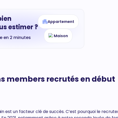
bien
Appartement
s estimer ?
Maison
te en 2 minutes
ms members recrutés en début
in est un facteur clé de succès. C’est pourquoi le recrut
tés. En 2021, notamment grâce à notre seconde levée de fo