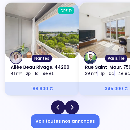
DPE D
Nantes
Paris 11e
Allée Beau Rivage, 44200
Rue Saint-Maur, 750
41 m²
2p
1c
9e ét.
29 m²
1p
0c
4e ét.
188 900 €
345 000 €
Voir toutes nos annonces