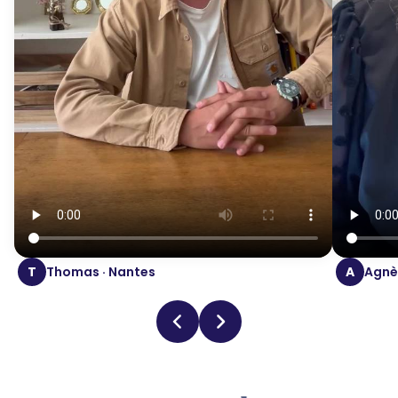
T
Thomas · Nantes
A
Agnès