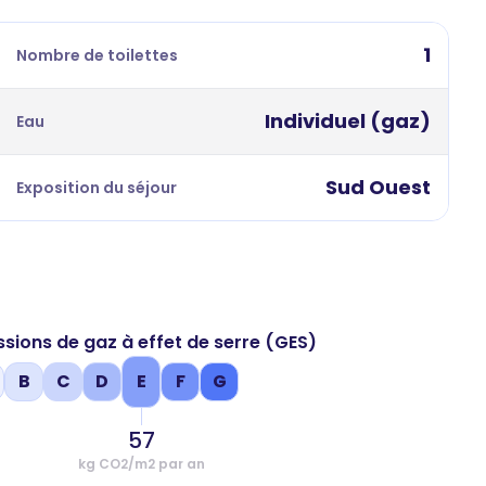
1
Nombre de toilettes
Individuel (gaz)
Eau
Sud Ouest
Exposition du séjour
ssions de gaz à effet de serre (GES)
B
C
D
E
F
G
57
kg CO2/m2 par an