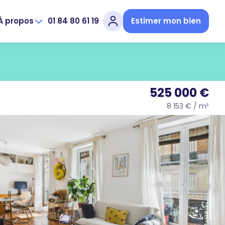
À propos
01 84 80 61 19
Estimer mon bien
525 000 €
8 153 € / m²