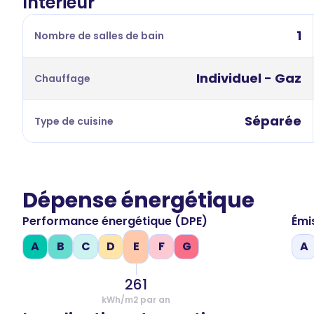
Intérieur
1
Nombre de salles de bain
Individuel - Gaz
Chauffage
Séparée
Type de cuisine
Dépense énergétique
Performance énergétique (DPE)
Émi
A
B
C
D
E
F
G
A
261
kWh/m2 par an