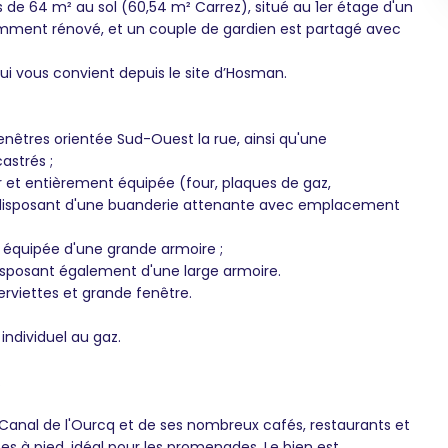
e 64 m² au sol (60,54 m² Carrez), situé au 1er étage d'un
écemment rénové, et un couple de gardien est partagé avec
qui vous convient depuis le site d’Hosman.
enêtres orientée Sud-Ouest la rue, ainsi qu'une
astrés ;
r et entièrement équipée (four, plaques de gaz,
) et disposant d'une buanderie attenante avec emplacement
 équipée d'une grande armoire ;
disposant également d'une large armoire.
erviettes et grande fenêtre.
ndividuel au gaz.
.
Canal de l'Ourcq et de ses nombreux cafés, restaurants et
es à pied, idéal pour les promenades. Le bien est