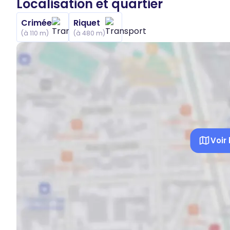
Localisation et quartier
Crimée
Riquet
(à 110 m)
(à 480 m)
Voir 