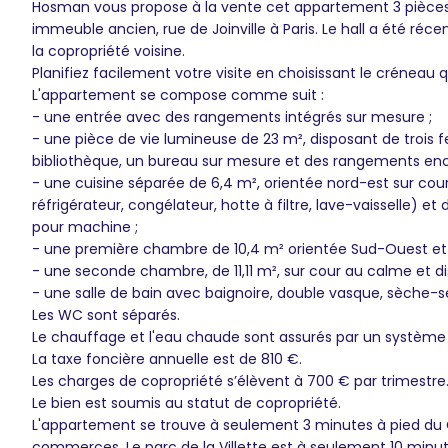
Hosman vous propose à la vente cet appartement 3 pièces d
immeuble ancien, rue de Joinville à Paris. Le hall a été r
la copropriété voisine.
Planifiez facilement votre visite en choisissant le créneau 
L'appartement se compose comme suit :
- une entrée avec des rangements intégrés sur mesure ;
- une pièce de vie lumineuse de 23 m², disposant de trois f
bibliothèque, un bureau sur mesure et des rangements enc
- une cuisine séparée de 6,4 m², orientée nord-est sur cou
réfrigérateur, congélateur, hotte à filtre, lave-vaisselle
pour machine ;
- une première chambre de 10,4 m² orientée Sud-Ouest et
- une seconde chambre, de 11,11 m², sur cour au calme et 
- une salle de bain avec baignoire, double vasque, sèche-s
Les WC sont séparés.
Le chauffage et l'eau chaude sont assurés par un système i
La taxe foncière annuelle est de 810 €.
Les charges de copropriété s’élèvent à 700 € par trimestre
Le bien est soumis au statut de copropriété.
L'appartement se trouve à seulement 3 minutes à pied du 
commerces. Le parc de la Villette est à seulement 10 minut