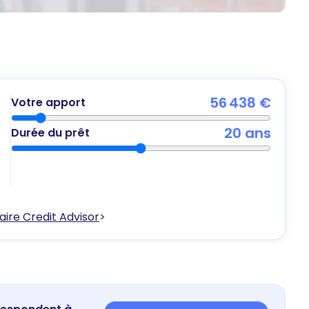
56 438 €
Votre apport
20
ans
Durée du prêt
ire Credit Advisor
>