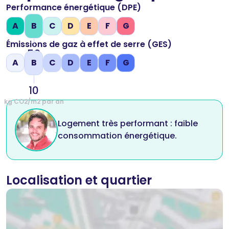
Performance énergétique (DPE)
A
B
C
D
E
F
G
Émissions de gaz à effet de serre (GES)
59
A
B
C
D
E
F
G
kWh/m2 par an
10
kg CO2/m2 par an
Logement très performant : faible
consommation énergétique.
Localisation et quartier