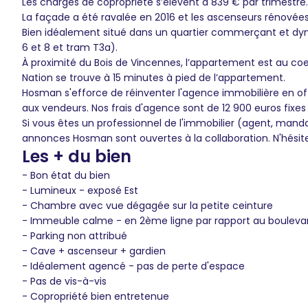
Les charges de copropriété s’élèvent à 839 € par trimestre.
La façade a été ravalée en 2016 et les ascenseurs rénovée
Bien idéalement situé dans un quartier commerçant et dynam
6 et 8 et tram T3a).
À proximité du Bois de Vincennes, l’appartement est au coe
Nation se trouve à 15 minutes à pied de l’appartement.
Hosman s'efforce de réinventer l'agence immobilière en of
aux vendeurs. Nos frais d'agence sont de 12 900 euros fixes
Si vous êtes un professionnel de l'immobilier (agent, mand
annonces Hosman sont ouvertes à la collaboration. N'hésit
Les + du bien
- Bon état du bien
- Lumineux - exposé Est
- Chambre avec vue dégagée sur la petite ceinture
- Immeuble calme - en 2ème ligne par rapport au bouleva
- Parking non attribué
- Cave + ascenseur + gardien
- Idéalement agencé - pas de perte d'espace
- Pas de vis-à-vis
- Copropriété bien entretenue