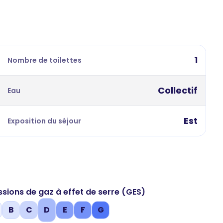
1
Nombre de toilettes
Collectif
Eau
Est
Exposition du séjour
ssions de gaz à effet de serre (GES)
B
C
D
E
F
G