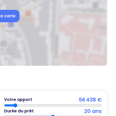
la carte
56 438 €
Votre apport
20
ans
Durée du prêt