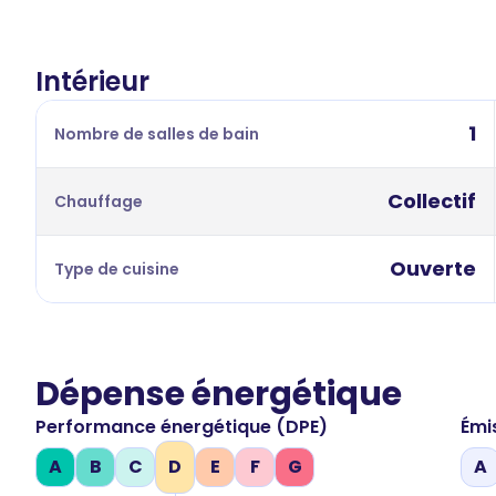
Intérieur
1
Nombre de salles de bain
Collectif
Chauffage
Ouverte
Type de cuisine
Dépense énergétique
Performance énergétique (DPE)
Émi
A
B
C
D
E
F
G
A