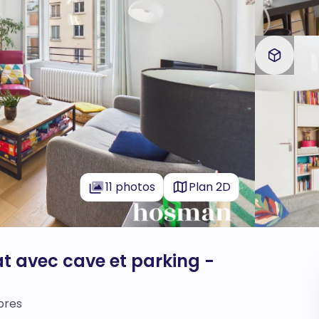
11 photos
Plan 2D
at avec cave et parking -
bres