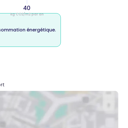
40
kg CO2/m2 par an
nsommation énergétique.