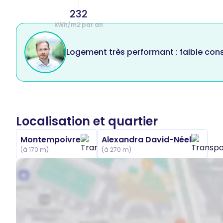
232
kWh/m2 par an
Logement très performant : faible co
Localisation et quartier
Montempoivre
Alexandra David-Néel
(à 170 m)
(à 270 m)