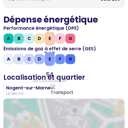
Dépense énergétique
Performance énergétique (DPE)
A
B
C
D
E
F
G
Émissions de gaz à effet de serre (GES)
248
A
B
C
D
E
F
G
kWh/m2 par an
54
Localisation et quartier
kg CO2/m2 par an
Nogent-sur-Marne
(à 380 m)