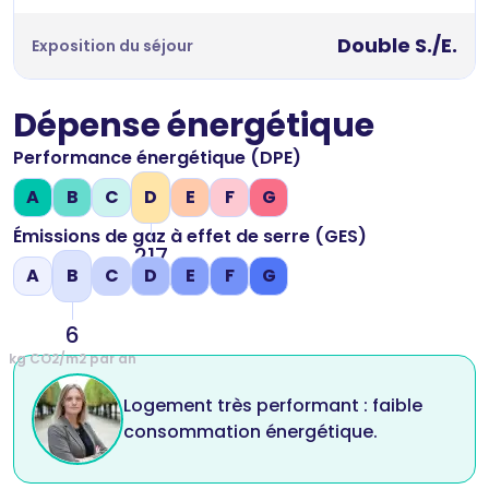
Double S./E.
Exposition du séjour
Dépense énergétique
Performance énergétique (DPE)
A
B
C
D
E
F
G
Émissions de gaz à effet de serre (GES)
217
A
B
C
D
E
F
G
kWh/m2 par an
6
kg CO2/m2 par an
Logement très performant : faible
consommation énergétique.