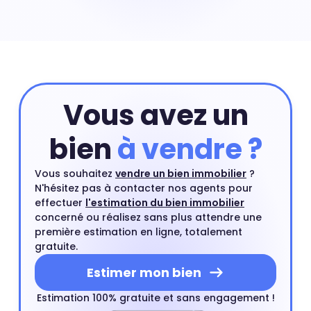
sont des biens immobiliers rares en centre-ville et leurs
prix peuvent exploser à certains endroits. Prix maison
Pont de Flandre : 7 265 €
Vous avez un
bien
à vendre ?
Vous souhaitez
vendre un bien immobilier
?
N'hésitez pas à contacter nos agents pour
effectuer
l'estimation du bien immobilier
concerné ou réalisez sans plus attendre une
première estimation en ligne, totalement
gratuite.
Estimer mon bien
Estimation 100% gratuite et sans engagement !