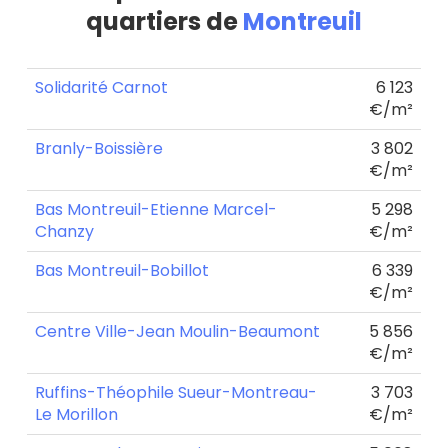
quartiers de
Montreuil
Solidarité Carnot
6 123
€/m²
Branly-Boissière
3 802
€/m²
Bas Montreuil-Etienne Marcel-
5 298
Chanzy
€/m²
Bas Montreuil-Bobillot
6 339
€/m²
Centre Ville-Jean Moulin-Beaumont
5 856
€/m²
Ruffins-Théophile Sueur-Montreau-
3 703
Le Morillon
€/m²