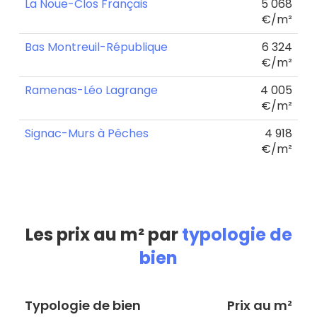
La Noue-Clos Français
5 068
€/m²
Bas Montreuil-République
6 324
€/m²
Ramenas-Léo Lagrange
4 005
€/m²
Signac-Murs à Pêches
4 918
€/m²
Les prix au m² par
typologie de
bien
Typologie de bien
Prix au m²