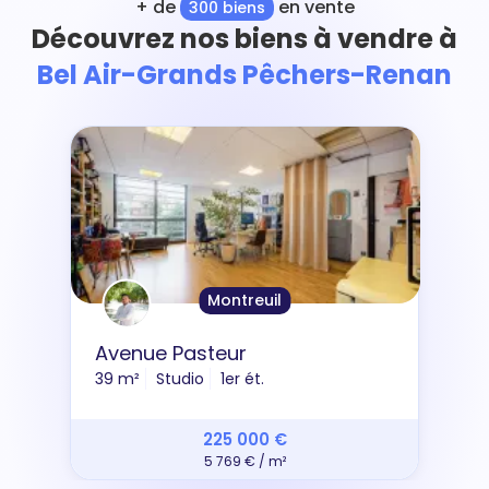
+ de
en vente
300 biens
Découvrez nos biens à vendre à
Bel Air-Grands Pêchers-Renan
Montreuil
Avenue Pasteur
39 m²
Studio
1er ét.
225 000 €
5 769 € / m²