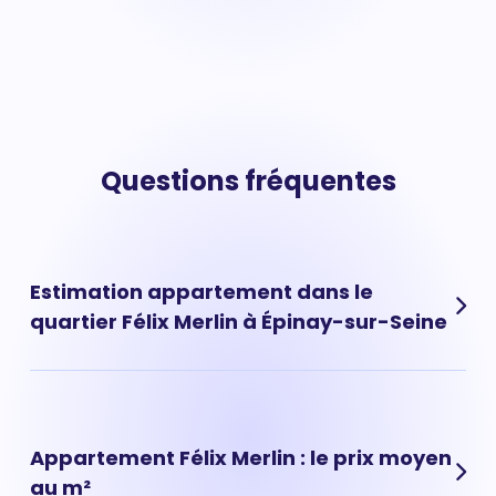
Questions fréquentes
Estimation appartement dans le
quartier Félix Merlin à Épinay-sur-Seine
Les prix au m² moyen vous donnent une tendance de
marché mais ne permettent pas calculer avec
précision la vraie valeur de votre appartement situé à
Appartement Félix Merlin : le prix moyen
Félix Merlin, (Épinay-sur-Seine). Pour savoir combien
au m²
vaut appartement vous pouvez réaliser une estimation