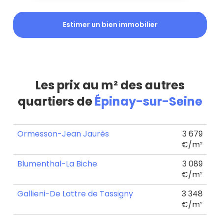
Estimer un bien immobilier
Les prix au m² des autres
quartiers de
Épinay-sur-Seine
Ormesson-Jean Jaurès
3 679
€/m²
Blumenthal-La Biche
3 089
€/m²
Gallieni-De Lattre de Tassigny
3 348
€/m²