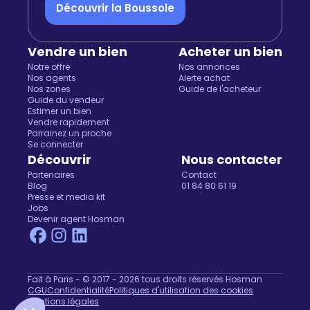
Découvrir la Boussole
Vendre un bien
Acheter un bien
Notre offre
Nos annonces
Nos agents
Alerte achat
Nos zones
Guide de l'acheteur
Guide du vendeur
Estimer un bien
Vendre rapidement
Parrainez un proche
Salut c'est nous...
Se connecter
les Cookies !
Découvrir
Nous contacter
Partenaires
Contact
On a attendu d'être sûrs que le contenu de ce site
Blog
01 84 80 61 19
Presse et media kit
vous intéresse avant de vous déranger, mais on aimerait bien
Jobs
vous accompagner pendant votre visite...
Devenir agent Hosman
C'est OK pour vous ?
Pour modifier vos préférences par la suite, cliquez sur le lien
'Préférences de cookies' situé dans le pied de page.
Lire la politique de confidentialité
Fait à Paris - © 2017 - 2026 tous droits réservés Hosman
CGU
Confidentialité
Politiques d'utilisation des cookies
Consentements certifiés par
Mentions légales