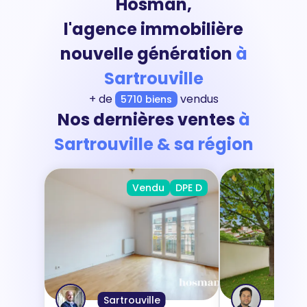
Hosman,
l'agence immobilière
nouvelle génération
à
Sartrouville
+ de
vendus
5710 biens
Nos dernières ventes
à
Sartrouville & sa région
Vendu
DPE D
Sartrouville
Houi