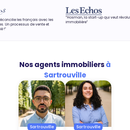
“Hosman, la start-up qui veut révolutionner l'agence
“D
ec les
immobilière”
obt
e et
aus
Nos agents immobiliers
à
Sartrouville
Sartrouville
Sartrouville