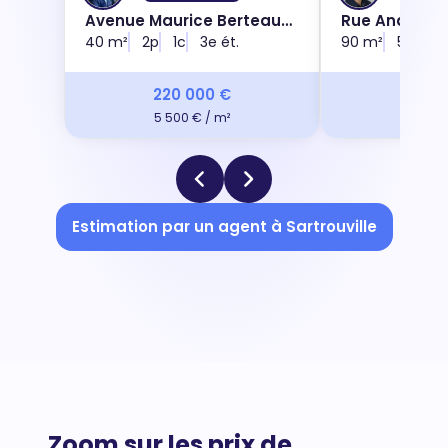
Avenue Maurice Berteaux,
Rue André Ch
78500
40 m²
2p
1c
3e ét.
90 m²
5p
2c
220 000 €
475 
5 500 € / m²
5 278 
Estimation par un agent à Sartrouville
Zoom sur les prix de