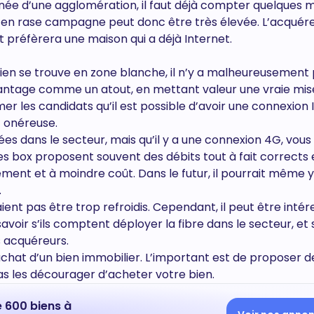
ée d’une agglomération, il faut déjà compter quelques mi
en rase campagne peut donc être très élevée. L’acquér
préfèrera une maison qui a déjà Internet.
 bien se trouve en zone blanche, il n’y a malheureusement
avantage comme un atout, en mettant valeur une vraie mis
er les candidats qu’il est possible d’avoir une connexion 
z onéreuse.
oyées dans le secteur, mais qu’il y a une connexion 4G, vou
es box proposent souvent des débits tout à fait corrects 
ment et à moindre coût. Dans le futur, il pourrait même y
.
aient pas être trop refroidis. Cependant, il peut être inté
oir s’ils comptent déployer la fibre dans le secteur, et si
s acquéreurs.
achat d’un bien immobilier. L’important est de proposer d
pas les décourager d’acheter votre bien.
e 600 biens à