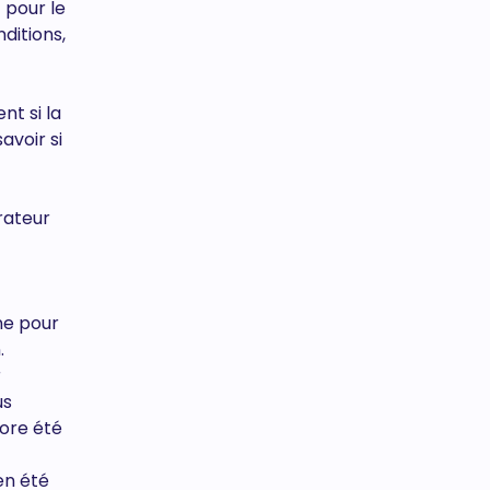
 pour le
ditions,
nt si la
avoir si
rateur
ne pour
.
r
us
core été
en été