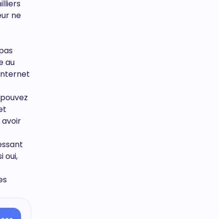
lliers
eur ne
 pas
e au
Internet
s pouvez
et
 avoir
ressant
 oui,
es