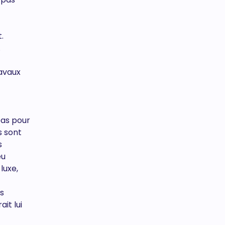
.
.
ravaux
pas pour
s sont
s
eu
luxe,
s
it lui