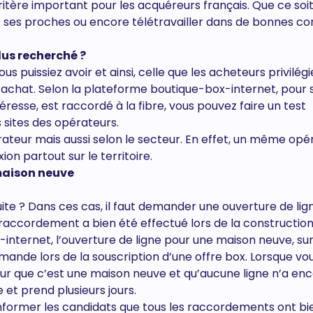
ritère important pour les acquéreurs français. Que ce soit
vec ses proches ou encore télétravailler dans de bonnes con
plus recherché ?
s puissiez avoir et ainsi, celle que les acheteurs privilégie
r achat. Selon la plateforme boutique-box-internet, pour s
éresse, est raccordé à la fibre, vous pouvez faire un test
es sites des opérateurs.
pérateur mais aussi selon le secteur. En effet, un même opé
n partout sur le territoire.
maison neuve
ite ? Dans ces cas, il faut demander une ouverture de lig
raccordement a bien été effectué lors de la construction
internet, l’ouverture de ligne pour une maison neuve, su
emande lors de la souscription d’une offre box. Lorsque vo
ateur que c’est une maison neuve et qu’aucune ligne n’a en
et prend plusieurs jours.
’informer les candidats que tous les raccordements ont bi