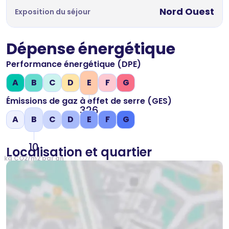
Nord Ouest
Exposition du séjour
Dépense énergétique
Performance énergétique (DPE)
A
B
C
D
E
F
G
Émissions de gaz à effet de serre (GES)
326
A
B
C
D
E
F
G
kWh/m2 par an
10
Localisation et quartier
kg CO2/m2 par an