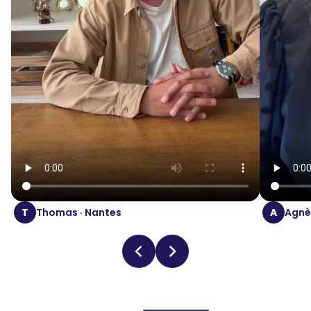
T
Thomas · Nantes
A
Agnès