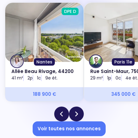
DPE D
Nantes
Paris 11e
Allée Beau Rivage, 44200
Rue Saint-Maur, 750
41 m²
2p
1c
9e ét.
29 m²
1p
0c
4e ét.
188 900 €
345 000 €
Voir toutes nos annonces