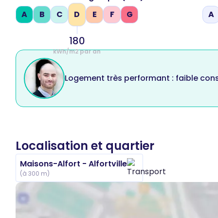
A
B
C
D
E
F
G
A
180
kWh/m2 par an
Logement très performant : faible co
Localisation et quartier
Maisons-Alfort - Alfortville
(à 300 m)