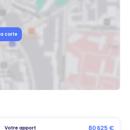
la carte
80 625 €
Votre apport