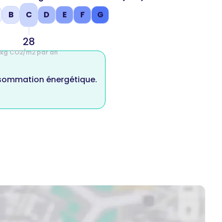
B
C
D
E
F
G
28
kg CO2/m2 par an
nsommation énergétique.