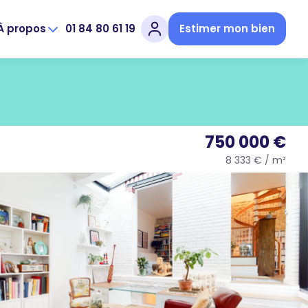
À propos
01 84 80 61 19
Estimer mon bien
750 000 €
8 333 € / m²