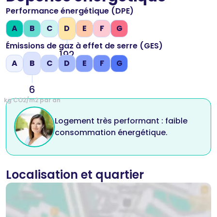
Performance énergétique (DPE)
A
B
C
D
E
F
G
Émissions de gaz à effet de serre (GES)
192
A
B
C
D
E
F
G
kWh/m2 par an
6
kg CO2/m2 par an
Logement très performant : faible
consommation énergétique.
Localisation et quartier