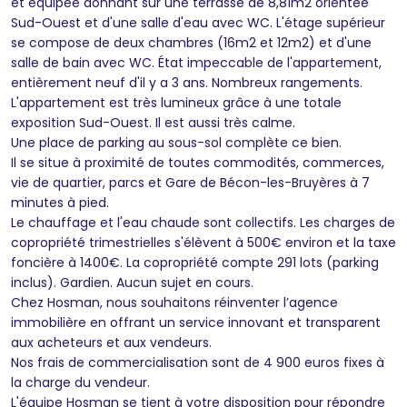
et équipée donnant sur une terrasse de 8,81m2 orientée
Sud-Ouest et d'une salle d'eau avec WC. L'étage supérieur
se compose de deux chambres (16m2 et 12m2) et d'une
salle de bain avec WC. État impeccable de l'appartement,
entièrement neuf d'il y a 3 ans. Nombreux rangements.
L'appartement est très lumineux grâce à une totale
exposition Sud-Ouest. Il est aussi très calme.
Une place de parking au sous-sol complète ce bien.
Il se situe à proximité de toutes commodités, commerces,
vie de quartier, parcs et Gare de Bécon-les-Bruyères à 7
minutes à pied.
Le chauffage et l'eau chaude sont collectifs. Les charges de
copropriété trimestrielles s'élèvent à 500€ environ et la taxe
foncière à 1400€. La copropriété compte 291 lots (parking
inclus). Gardien. Aucun sujet en cours.
Chez Hosman, nous souhaitons réinventer l’agence
immobilière en offrant un service innovant et transparent
aux acheteurs et aux vendeurs.
Nos frais de commercialisation sont de 4 900 euros fixes à
la charge du vendeur.
L'équipe Hosman se tient à votre disposition pour répondre