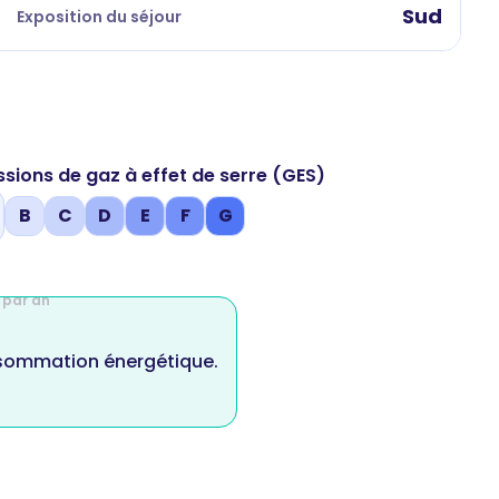
Sud
Exposition du séjour
ssions de gaz à effet de serre (GES)
B
C
D
E
F
G
 par an
nsommation énergétique.