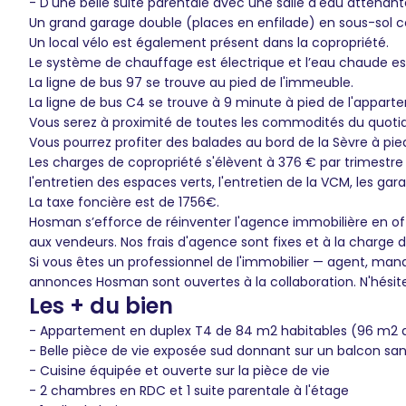
- D'une belle suite parentale avec une salle d'eau attenant
Un grand garage double (places en enfilade) en sous-sol co
Un local vélo est également présent dans la copropriété.
Le système de chauffage est électrique et l’eau chaude est
La ligne de bus 97 se trouve au pied de l'immeuble.
La ligne de bus C4 se trouve à 9 minute à pied de l'appart
Vous serez à proximité de toutes les commodités du quotidi
Vous pourrez profiter des balades au bord de la Sèvre à pi
Les charges de copropriété s'élèvent à 376 € par trimestr
l'entretien des espaces verts, l'entretien de la VCM, les gara
La taxe foncière est de 1756€.
Hosman s’efforce de réinventer l'agence immobilière en of
aux vendeurs. Nos frais d'agence sont fixes et à la charge
Si vous êtes un professionnel de l'immobilier — agent, man
annonces Hosman sont ouvertes à la collaboration. N'hésit
Les + du bien
- Appartement en duplex T4 de 84 m2 habitables (96 m2 au 
- Belle pièce de vie exposée sud donnant sur un balcon san
- Cuisine équipée et ouverte sur la pièce de vie
- 2 chambres en RDC et 1 suite parentale à l'étage