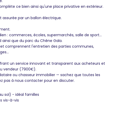
e.
mplète ce bien ainsi qu'une place privative en extérieur.
 assurée par un ballon électrique.
ement.
en : commerces, écoles, supermarchés, salle de sport...
ed ainsi que du parc du Chêne Gala.
e et comprennent l'entretien des parties communes,
ges...
frant un service innovant et transparent aux acheteurs et
 du vendeur (7900€).
dataire ou chasseur immobilier — sachez que toutes les
ez pas à nous contacter pour en discuter.
sol) - idéal familles
s vis-à-vis