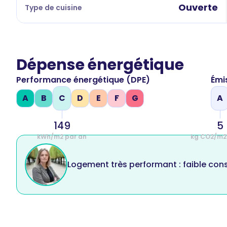
Ouverte
Type de cuisine
Dépense énergétique
Performance énergétique (DPE)
Émi
A
B
C
D
E
F
G
A
149
5
kWh/m2 par an
kg CO2/m2
Logement très performant : faible co