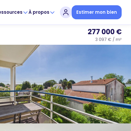
essources
À propos
Estimer mon bien
277 000 €
3 097 € / m²