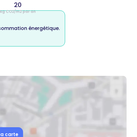
20
kg CO2/m2 par an
nsommation énergétique.
la carte