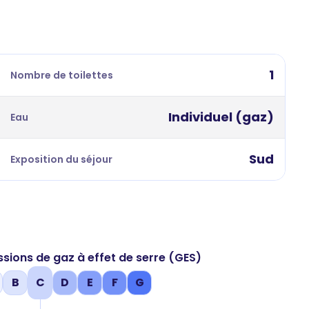
1
Nombre de toilettes
Individuel (gaz)
Eau
Sud
Exposition du séjour
ssions de gaz à effet de serre (GES)
B
C
D
E
F
G