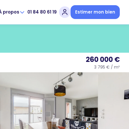
À propos
01 84 80 61 19
Estimer mon bien
260 000 €
3 795 € / m²