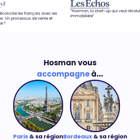
“Hosman, la start-up qui veut révolutionner l'agence
nçais avec les
immobilière”
de vente et
Hosman vous
accompagne
à...
Paris
& sa région
Bordeaux
& sa région