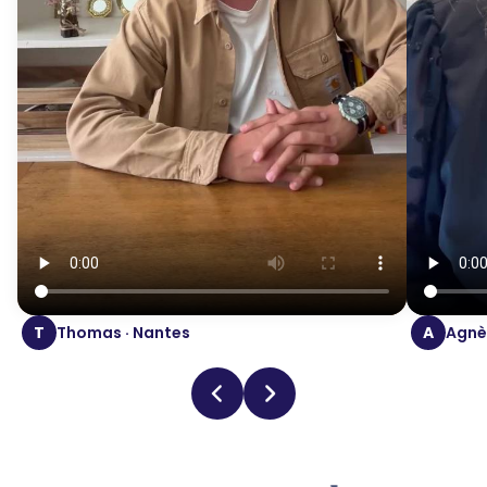
T
Thomas · Nantes
A
Agnès