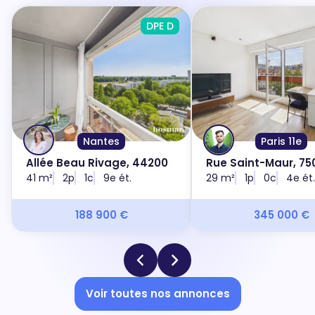
DPE D
Nantes
Paris 11e
Allée Beau Rivage, 44200
Rue Saint-Maur, 750
41 m²
2p
1c
9e ét.
29 m²
1p
0c
4e ét.
188 900 €
345 000 €
Voir toutes nos annonces