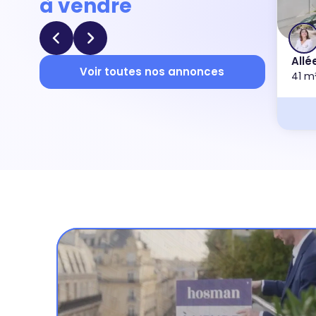
à vendre
Allé
Voir toutes nos annonces
41 m