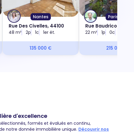
Nantes
Paris 13e
Rue Des Civelles, 44100
Rue Baudricourt, 750
48 m²
2p
1c
1er ét.
22 m²
1p
0c
2e ét.
135 000 €
215 000 €
ière d'excellence
sélectionnés, formés et évalués en continu,
 de notre donnée immobilière unique.
Découvrir nos