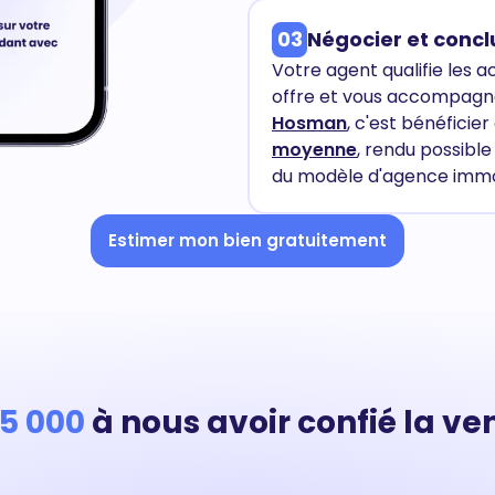
03
Négocier et concl
Votre agent qualifie les a
offre et vous accompagne
Hosman
, c'est bénéficier
moyenne
, rendu possibl
du modèle d'agence immob
Estimer mon bien gratuitement
15 000
à nous avoir confié la ven