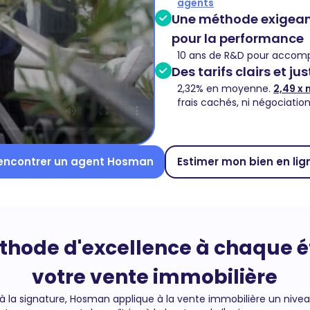
agents
Une méthode exigeant
pour la performance
10 ans de R&D pour accomp
Des tarifs clairs et ju
2,32% en moyenne.
2,49 x 
frais cachés, ni négociatio
encontrer un agent Hosman
Estimer mon bien en lig
hode d'excellence à chaque 
votre vente immobilière
 à la signature, Hosman applique à la vente immobilière un nivea