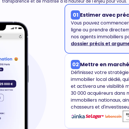
transparence et de maîtrise à la hauteur de l'enjeu pour vous.
01
Estimer avec préc
Vous pouvez commencer p
ligne ou prendre directe
nos agents immobiliers po
dossier précis et argum
02
Mettre en marché
Définissez votre stratégi
immobilier local dédié, q
et activera une visibilité
30 000 acquéreurs dans no
immobiliers nationaux, ai
chasseurs et d'investisseu