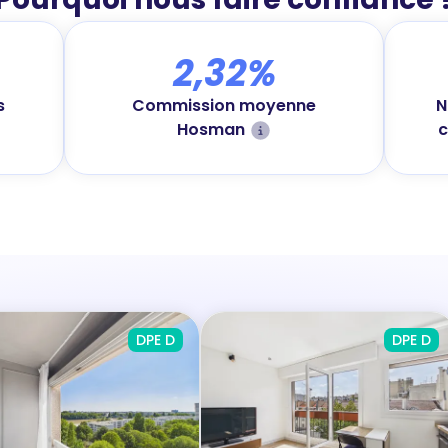
2,32%
Commission moyenne
s
N
Hosman
c
DPE D
DPE D