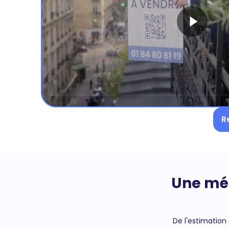
R
Une mét
De l'estimation