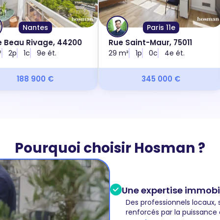
Nantes
Paris 11e
e Beau Rivage, 44200
Rue Saint-Maur, 75011
²
2p
1c
9e ét.
29 m²
1p
0c
4e ét.
188 900 €
345 000 €
Pourquoi choisir Hosman ?
Une expertise immobil
Des professionnels locaux, 
renforcés par la puissance