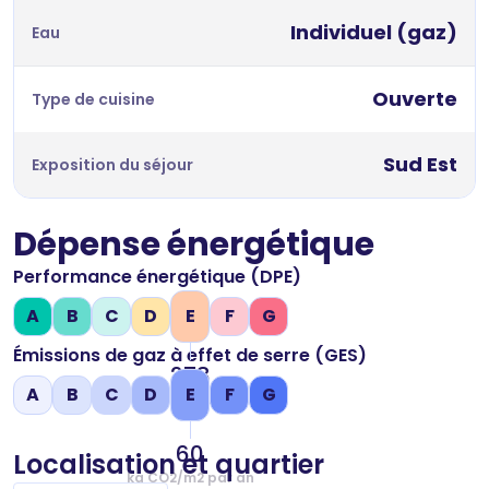
Individuel (gaz)
Eau
Ouverte
Type de cuisine
Sud Est
Exposition du séjour
Dépense énergétique
Performance énergétique (DPE)
A
B
C
D
E
F
G
Émissions de gaz à effet de serre (GES)
278
A
B
C
D
E
F
G
kWh/m2 par an
60
Localisation et quartier
kg CO2/m2 par an