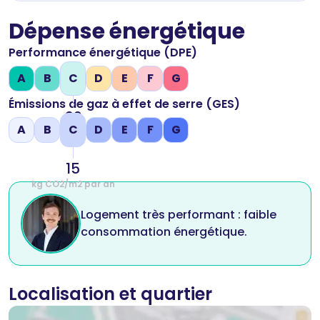
Dépense énergétique
Performance énergétique (DPE)
A
B
C
D
E
F
G
Émissions de gaz à effet de serre (GES)
92
A
B
C
D
E
F
G
kWh/m2 par an
15
kg CO2/m2 par an
Logement très performant : faible
consommation énergétique.
Localisation et quartier