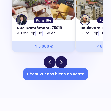
Paris 18e
Paris 
Rue Damrémont, 75018
Boulevard Bessi
48 m²
2p
1c
6e ét.
50 m²
2p
1c
1
415 000 €
465 00
Découvrir nos biens en vente