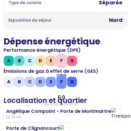
Séparée
Type de cuisine
Nord
Exposition du séjour
Dépense énergétique
Performance énergétique (DPE)
A
B
C
D
E
F
G
Émissions de gaz à effet de serre (GES)
373
A
B
C
D
E
F
G
kWh/m2 par an
69
Localisation et quartier
kg CO2/m2 par an
Angélique Compoint - Porte de Montmartre
(à 70 m)
Porte de Clignancourt