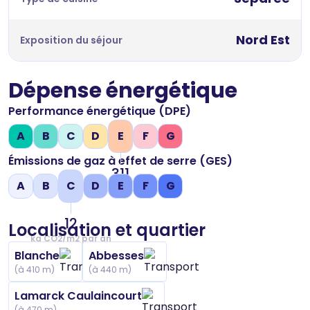
Nord Est
Exposition du séjour
Dépense énergétique
Performance énergétique (DPE)
A
B
C
D
E
F
G
Émissions de gaz à effet de serre (GES)
311
A
B
C
D
E
F
G
kWh/m2 par an
12
Localisation et quartier
kg CO2/m2 par an
Blanche
Abbesses
(à 410 m)
(à 440 m)
Lamarck Caulaincourt
(à 470 m)