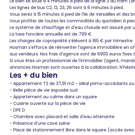
Le bien se situe à 4 minutes à pied de la ligne 3 du tram (arr
Les lignes de bus C2, 12, 23, 26 sont à 6 minutes à pied.
Vous serez à 15 minutes à pied de l'Ile de Versailles et des bo
Vous profiter de toutes les commodités du quotidien à pi
Le système de chauffage et d'eau chaude est assuré par 
La taxe foncière annuelle est de 799 €.
Les charges de copropriété s’élèvent à 165 € par trimestre
Hosman s'efforce de réinventer l'agence immobilière en of
aux vendeurs. Nos frais d'agence sont de 6900 euros fixes 
Si vous êtes un professionnel de l'immobilier (agent, mand
annonces Hosman sont ouvertes à la collaboration. N'hésit
Les + du bien
- Appartement T2 de 37,91 m2 - idéal primo-accédants ou 
- Belle pièce de vie exposée sud
- Appartement au calme dans un square
- Cuisine ouverte sur la pièce de vie
- DPE D
- Chambre avec placard et salle d'eau attenante
- Présence d'une cave saine
- Place de stationnement libre dans le square (accès avec