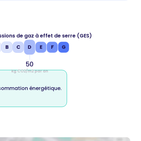
ssions de gaz à effet de serre (GES)
B
C
D
E
F
G
50
kg CO2/m2 par an
nsommation énergétique.