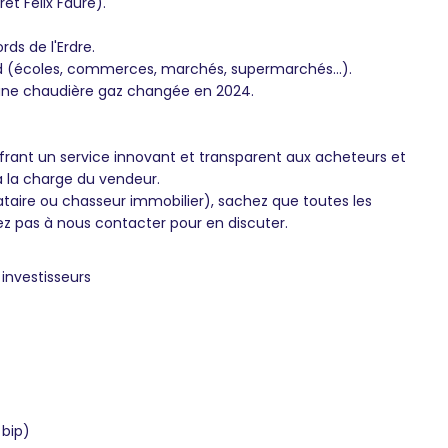
êt Felix Faure).
rds de l'Erdre.
ed (écoles, commerces, marchés, supermarchés...).
une chaudière gaz changée en 2024.
frant un service innovant et transparent aux acheteurs et
à la charge du vendeur.
ataire ou chasseur immobilier), sachez que toutes les
ez pas à nous contacter pour en discuter.
investisseurs
 bip)