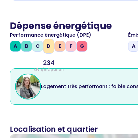
Dépense énergétique
Performance énergétique (DPE)
Émi
A
B
C
D
E
F
G
A
234
kWh/m2 par an
Logement très performant : faible co
Localisation et quartier