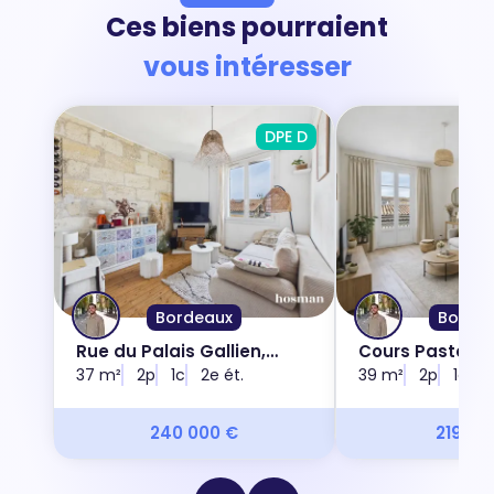
Ces biens pourraient
vous intéresser
DPE D
DPE
Bordeaux
Borde
Rue du Palais Gallien,
Cours Pasteur,
33000
37 m²
2p
1c
2e ét.
39 m²
2p
1c
3
240 000 €
219 00