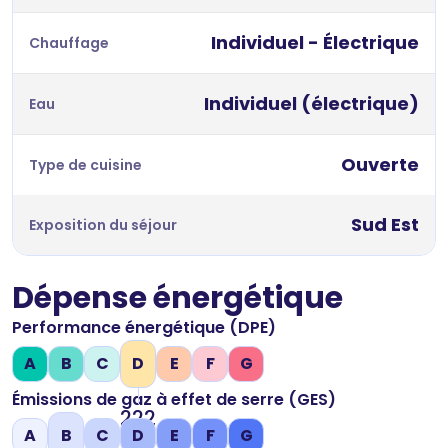
Individuel - Électrique
Chauffage
Individuel (électrique)
Eau
Ouverte
Type de cuisine
Sud Est
Exposition du séjour
Dépense énergétique
Performance énergétique (DPE)
A
B
C
D
E
F
G
Émissions de gaz à effet de serre (GES)
222
A
B
C
D
E
F
G
kWh/m2 par an