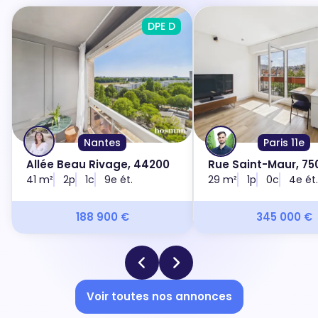
DPE D
Nantes
Paris 11e
Allée Beau Rivage, 44200
Rue Saint-Maur, 750
41 m²
2p
1c
9e ét.
29 m²
1p
0c
4e ét.
188 900 €
345 000 €
Voir toutes nos annonces