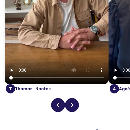
T
Thomas · Nantes
A
Agnès