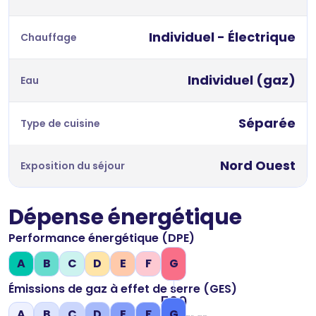
Individuel - Électrique
Chauffage
Individuel (gaz)
Eau
Séparée
Type de cuisine
Nord Ouest
Exposition du séjour
Dépense énergétique
Performance énergétique (DPE)
A
B
C
D
E
F
G
Émissions de gaz à effet de serre (GES)
500
A
B
C
D
E
F
G