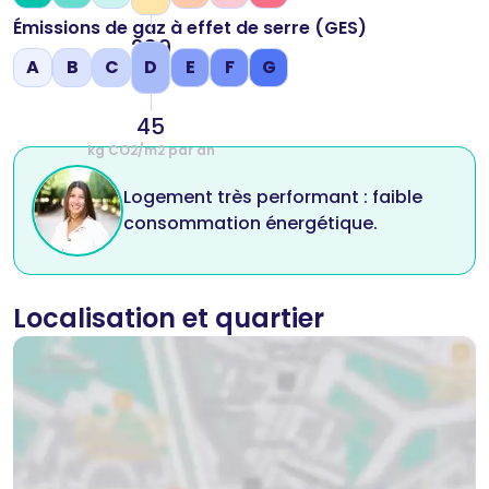
Émissions de gaz à effet de serre (GES)
239
A
B
C
D
E
F
G
kWh/m2 par an
45
kg CO2/m2 par an
Logement très performant : faible
consommation énergétique.
Localisation et quartier