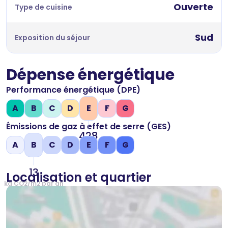
Ouverte
Type de cuisine
Sud
Exposition du séjour
Dépense énergétique
Performance énergétique (DPE)
A
B
C
D
E
F
G
Émissions de gaz à effet de serre (GES)
428
A
B
C
D
E
F
G
kWh/m2 par an
13
Localisation et quartier
kg CO2/m2 par an