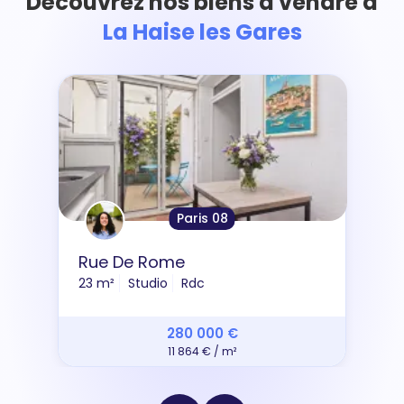
Découvrez nos biens à vendre à
La Haise les Gares
Paris 08
Rue De Rome
23 m²
Studio
Rdc
280 000 €
11 864 € / m²