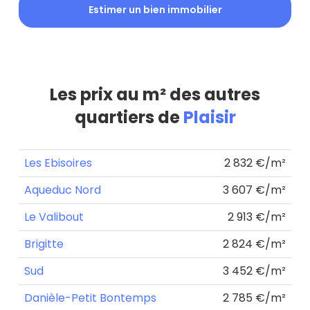
Estimer un bien immobilier
Les prix au m² des autres
quartiers de
Plaisir
Les Ebisoires
2 832 €/m²
Aqueduc Nord
3 607 €/m²
Le Valibout
2 913 €/m²
Brigitte
2 824 €/m²
Sud
3 452 €/m²
Danièle-Petit Bontemps
2 785 €/m²