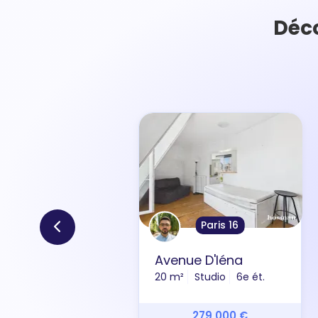
Déco
Paris 16
Avenue D'Iéna
20 m²
Studio
6e ét.
279 000 €