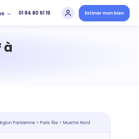
01 84 80 61 19
Estimer mon bien
os
 à
égion Parisienne
>
Paris 16e
> Muette Nord