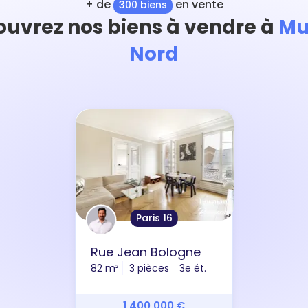
+ de
en vente
300 biens
uvrez nos biens à vendre à
Mu
Nord
Paris 16
Rue Jean Bologne
82 m²
3 pièces
3e ét.
1 400 000 €