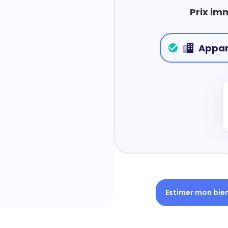
Prix im
Appa
Estimer mon bie