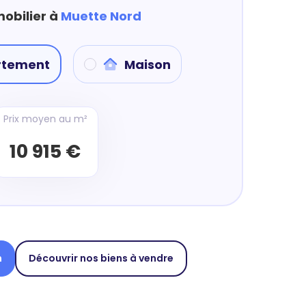
mobilier à
Muette Nord
rtement
Maison
Prix moyen au m²
10 915 €
n
Découvrir nos biens à vendre