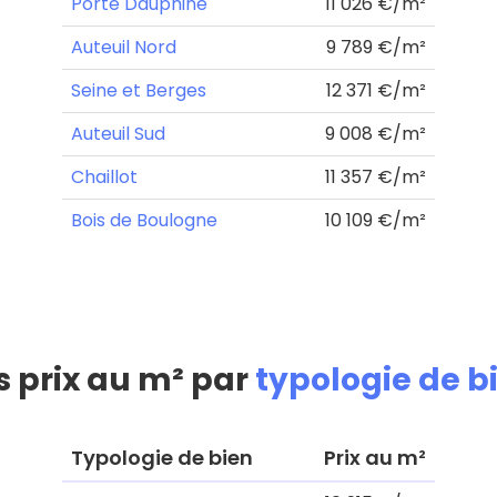
Porte Dauphine
11 026 €/m²
Auteuil Nord
9 789 €/m²
Seine et Berges
12 371 €/m²
Auteuil Sud
9 008 €/m²
Chaillot
11 357 €/m²
Bois de Boulogne
10 109 €/m²
s prix au m² par
typologie de b
Typologie de bien
Prix au m²