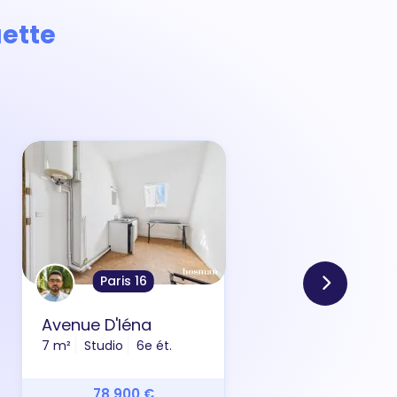
ette
Paris 16
Avenue D'Iéna
Aven
7 m²
Studio
6e ét.
48 m
78 900 €